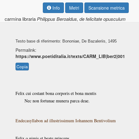
Info
Metri
Scansione metrica
carmina libraria
Philippus Beroaldus, de felicitate opusculum
Testo base di riferimento: Bononiae, De Bazaleriis, 1495
Permalink:
https://www.poetiditalia.it/texts/CARM_LIB|ber2|001
Copia
Felix cui costant bona corporis et bona mentis
Nec non fortunae munera parca deae.
Endecasyllabon ad illustrissimum Iohannem Bentivolium
Felix o nimis et beate princeps