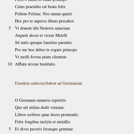
Cuius praesidio est beata felix
Pollens Felsina. Nos sumus quieti.
Hoc pro te superos libens precabor:
5
Vt donent tibi Nestoris senectam
Augusti decus et vicem Metelli
Sit natis quoque faustitas parentis.
Pro me hoc debeo te rogare princeps
Vt molli foveas pium clientem
10
Afflatu niveae beatitatis.
Eiusdem endecasyllabon ad Germaniam
O Germania muneris repertrix
Quo nil utilius dedit vetustas:
Libros scribere quae doces premendo.
Felix frugibus inclyta et metallis
5
Et dives pecoris feraxque gemmae