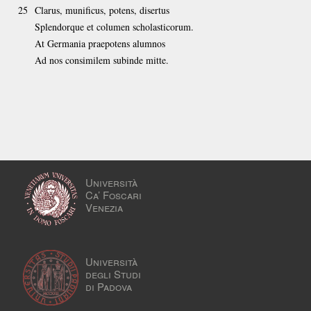
25
Clarus, munificus, potens, disertus
Splendorque et columen scholasticorum.
At Germania praepotens alumnos
Ad nos consimilem subinde mitte.
Università
Ca’ Foscari
Venezia
Università
degli Studi
di Padova