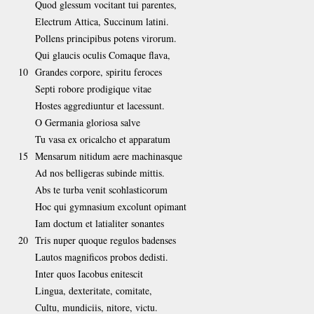
Quod glessum vocitant tui parentes,
Electrum Attica, Succinum latini.
Pollens principibus potens virorum.
Qui glaucis oculis Comaque flava,
10
Grandes corpore, spiritu feroces
Septi robore prodigique vitae
Hostes aggrediuntur et lacessunt.
O Germania gloriosa salve
Tu vasa ex oricalcho et apparatum
15
Mensarum nitidum aere machinasque
Ad nos belligeras subinde mittis.
Abs te turba venit scohlasticorum
Hoc qui gymnasium excolunt opimant
Iam doctum et latialiter sonantes
20
Tris nuper quoque regulos badenses
Lautos magnificos probos dedisti.
Inter quos Iacobus enitescit
Lingua, dexteritate, comitate,
Cultu, mundiciis, nitore, victu.