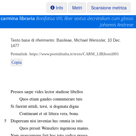
Info
Metri
Scansione metrica
carmina libraria
Bonifatius VIII, liber sextus decretalium cum glossis
Johannis Andreae
Testo base di riferimento: Basileae, Michael Wenssler, 10 Dec.
1477
Permalink:
https://www.poetiditalia.it/texts/CARM_LIB|boni|001
Copia
Pressos saepe vides lector studiose libellos
Quos etiam gaudes connumerare tuis
Si fuerint nitidi, tersi, si dogmata digna
Contineant et sit littera vera, bona.
5
Dispeream nisi invenias hec omnia in istis
Quos pressit Wenszlers ingeniosa manus.
Nam quaecumque fuit hoc toto codice pressa