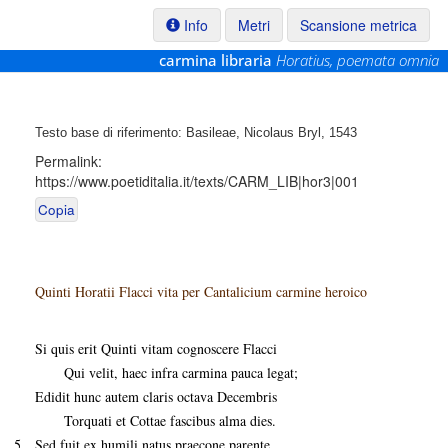
Info
Metri
Scansione metrica
carmina libraria
Horatius, poemata omnia
Testo base di riferimento: Basileae, Nicolaus Bryl, 1543
Permalink:
https://www.poetiditalia.it/texts/CARM_LIB|hor3|001
Copia
Quinti Horatii Flacci vita per Cantalicium carmine heroico
Si quis erit Quinti vitam cognoscere Flacci
Qui velit, haec infra carmina pauca legat;
Edidit hunc autem claris octava Decembris
Torquati et Cottae fascibus alma dies.
5
Sed fuit ex humili natus praecone parente