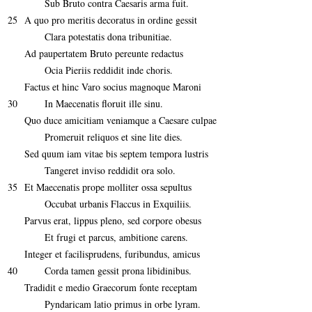
Sub Bruto contra Caesaris arma fuit.
25
A quo pro meritis decoratus in ordine gessit
Clara potestatis dona tribunitiae.
Ad paupertatem Bruto pereunte redactus
Ocia Pieriis reddidit inde choris.
Factus et hinc Varo socius magnoque Maroni
30
In Maecenatis floruit ille sinu.
Quo duce amicitiam veniamque a Caesare culpae
Promeruit reliquos et sine lite dies.
Sed quum iam vitae bis septem tempora lustris
Tangeret inviso reddidit ora solo.
35
Et Maecenatis prope molliter ossa sepultus
Occubat urbanis Flaccus in Exquiliis.
Parvus erat, lippus pleno, sed corpore obesus
Et frugi et parcus, ambitione carens.
Integer et facilisprudens, furibundus, amicus
40
Corda tamen gessit prona libidinibus.
Tradidit e medio Graecorum fonte receptam
Pyndaricam latio primus in orbe lyram.