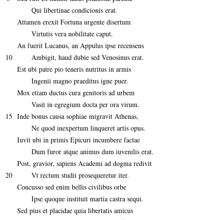
Qui libertinae condicionis erat.
Attamen erexit Fortuna urgente disertum
Virtutis vera nobilitate caput.
An fuerit Lucanus, an Appulus ipse recensens
10
Ambigit, haud dubie sed Venosinus erat.
Est ubi patre pio teneris nutritus in armis
Ingenii magno praeditus igne puer.
Mox etiam ductus cura genitoris ad urbem
Vasit in egregium docta per ora virum.
15
Inde bonus causa sophiae migravit Athenas,
Ne quod inexpertum linqueret artis opus.
Iuvit ubi in primis Epicuri incumbere factae
Dum furor atque animus dum iuvenilis erat.
Post, gravior, sapiens Academi ad dogma redivit
20
Vt rectum studii prosequeretur iter.
Concusso sed enim bellis civilibus orbe
Ipse quoque instituit martia castra sequi.
Sed pius et placidae quia libertatis amicus