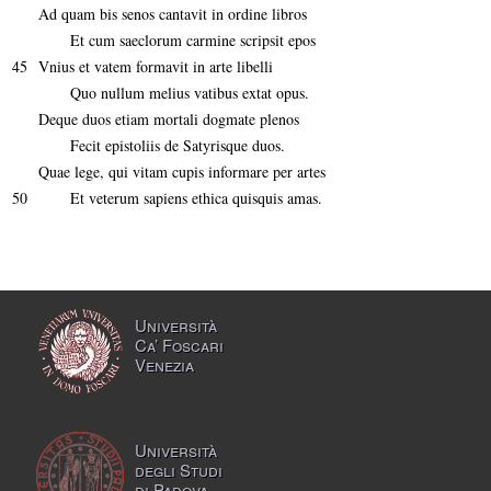
Ad quam bis senos cantavit in ordine libros
Et cum saeclorum carmine scripsit epos
45
Vnius et vatem formavit in arte libelli
Quo nullum melius vatibus extat opus.
Deque duos etiam mortali dogmate plenos
Fecit epistoliis de Satyrisque duos.
Quae lege, qui vitam cupis informare per artes
50
Et veterum sapiens ethica quisquis amas.
Università
Ca’ Foscari
Venezia
Università
degli Studi
di Padova