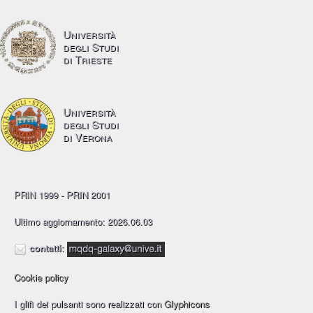
Università
degli Studi
di Trieste
Università
degli Studi
di Verona
PRIN 1999 - PRIN 2001
Ultimo aggiornamento: 2026.06.03
contatti
:
Cookie policy
I glifi dei pulsanti sono realizzati con
Glyphicons