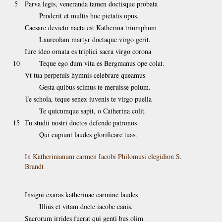
5
Parva legis, veneranda tamen doctisque probata
Proderit et multis hoc pietatis opus.
Caesare devicto nacta est Katherina triumphum
Laureolam martyr doctaque virgo gerit.
Iure ideo ornata es triplici sacra virgo corona
10
Teque ego dum vita es Bergmanus ope colat.
Vt tua perpetuis hymnis celebrare queamus
Gesta quibus scimus te meruisse polum.
Te schola, teque senex iuvenis te virgo puella
Te quicumque sapit, o Catherina colit.
15
Tu studii nostri doctos defende patronos
Qui cupiunt laudes glorificare tuas.
In Katherinianum carmen Iacobi Philomusi elegidion S.
Brandt
Insigni exaras katherinae carmine laudes
Illius et vitam docte iacobe canis.
Sacrorum irrides fuerat qui genti bus olim