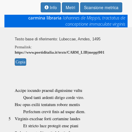
Info
Metri
Scansione metrica
carmina libraria
Iohannes de Meppis, tractatus de
conceptione immaculate virginis
Testo base di riferimento: Lubeccae, Arndes, 1495
Permalink:
https://www.poetiditalia.it/texts/CARM_LIB|mepp|001
Copia
Accipe iocundo praesul dignissime vultu
Quod tanti ardenti dirigo corde viro.
Hoc opus exilii tentatum robore mentis
Perfectum crevit finis ad usque diem.
5
Virginis excelsae forti certamine laudes
Et stricto luce protegit ense piani