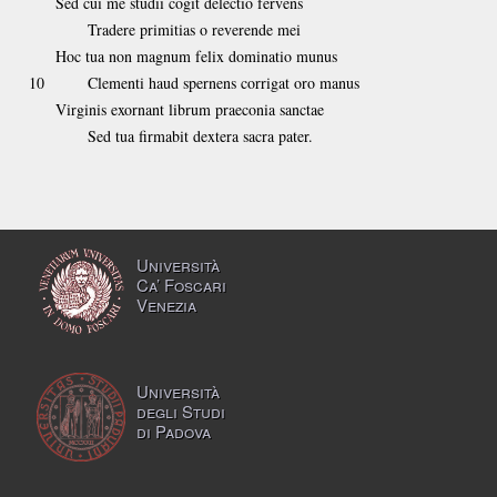
Sed cui me studii cogit delectio fervens
Tradere primitias o reverende mei
Hoc tua non magnum felix dominatio munus
10
Clementi haud spernens corrigat oro manus
Virginis exornant librum praeconia sanctae
Sed tua firmabit dextera sacra pater.
Università
Ca’ Foscari
Venezia
Università
degli Studi
di Padova