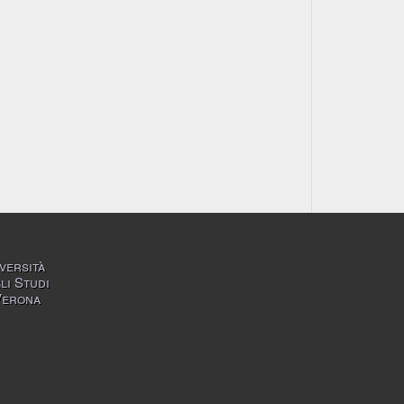
versità
li Studi
Verona