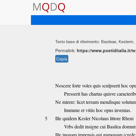
M
Q
D
Q
Testo base di riferimento: Basileae, Keslerm,
Permalink:
https://www.poetiditalia.it/
Copia
Noscere forte voles quis sculpserit hoc op
Presserit has chartas quisve caracterib
Ne mirere: licet tersum mendisque solutu
Immune et vitiis hoc opus invenias.
5
Ille quidem Kesler Nicolaus littore Rheni
Vrbs dedit insigne cui Basilea domum
Ille inquam impensis qui numquam (crede)