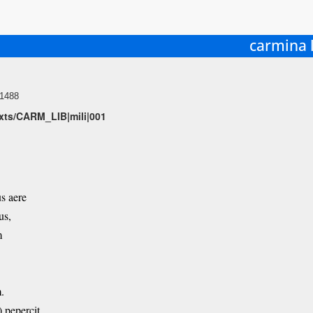
carmina l
 1488
texts/CARM_LIB|mili|001
us aere
us,
m
.
 pepercit