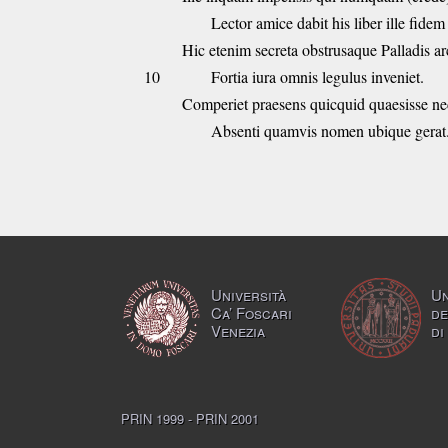
Lector amice dabit his liber ille fidem
Hic etenim secreta obstrusaque Palladis ar
10
Fortia iura omnis legulus inveniet.
Comperiet praesens quicquid quaesisse ne
Absenti quamvis nomen ubique gerat
Università
Un
Ca’ Foscari
de
Venezia
di
PRIN 1999 - PRIN 2001