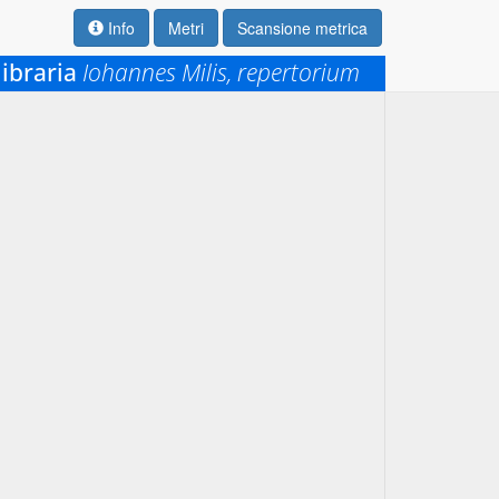
Info
Metri
Scansione metrica
ibraria
Iohannes Milis, repertorium