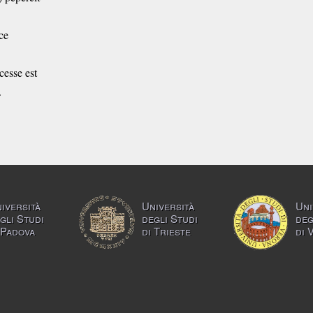
ce
cesse est
.
iversità
Università
Uni
gli Studi
degli Studi
deg
 Padova
di Trieste
di 