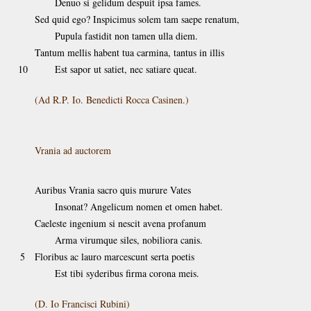
Denuo si gelidum despuit ipsa fames.
Sed quid ego? Inspicimus solem tam saepe renatum,
Pupula fastidit non tamen ulla diem.
Tantum mellis habent tua carmina, tantus in illis
10
Est sapor ut satiet, nec satiare queat.
(Ad R.P. Io. Benedicti Rocca Casinen.)
Vrania ad auctorem
Auribus Vrania sacro quis murure Vates
Insonat? Angelicum nomen et omen habet.
Caeleste ingenium si nescit avena profanum
Arma virumque siles, nobiliora canis.
5
Floribus ac lauro marcescunt serta poetis
Est tibi syderibus firma corona meis.
(D. Io Francisci Rubini)