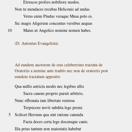
Etruscos profers nobiliore modos.
Non tu mendaces recubas Heliconis ad undas.
Verus enim Pindus veraque Musa polo es.
Sic magis Aligerum concentus versibus aequas
10
Maius ut Angelico nomine nomen habes.
(D. Antonius Evangelista)
Ad eundem auctorem de eius celeberrimo tractatu de
Oratoriis a nemine ante tradito nec non de oratoriis post
eundem tractatum appositis
Qua nullis astricta modis nec legibus ullis
Sacra canens proprio paruit arbitrio,
Nunc effrenata iam libertate remissa
Terpsicore novit subdita lege premi.
5
Scilicet Heroum qua sint ratione canenda
Facta doces certa lege docensque canis.
Illa prius tantum non maiestatis habebat