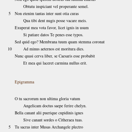
Obtutu inspiciant vel properante semel.
5
Non etenim tantas inter sunt otia curas
Qua tibi dent nugis posse vacare meis.
Exuperat mea vota favor, licet ignis in usum
Si patiare datos Te penes esse typos.
Sed quid ego? Membrana tuum quam stemma coronat
10
Ad minus aeternos est moritura dies.
Nunc quasi cerva liber, se Caesaris esse probabit
Et mea qui laceret carmina nullus erit.
Epigramma
O tu sacrorum non ultima gloria vatum
Angelicam doctus saepe ferire chelyn.
Bella canant alii puerique cupidinis ignes
Sive canant sordes o Citheraea tuas.
5
Tu sacras inter Musas Archangele plectro