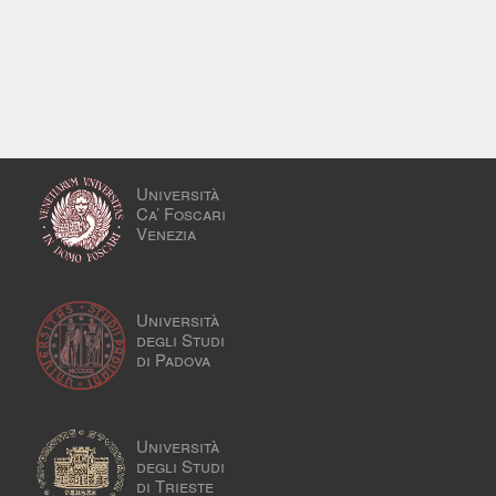
Università
Ca’ Foscari
Venezia
Università
degli Studi
di Padova
Università
degli Studi
di Trieste