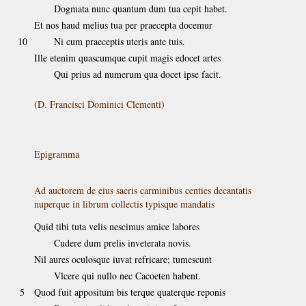
Dogmata nunc quantum dum tua cepit habet.
Et nos haud melius tua per praecepta docemur
10
Ni cum praeceptis uteris ante tuis.
Ille etenim quascumque cupit magis edocet artes
Qui prius ad numerum qua docet ipse facit.
(D. Francisci Dominici Clementi)
Epigramma
Ad auctorem de eius sacris carminibus centies decantatis
nuperque in librum collectis typisque mandatis
Quid tibi tuta velis nescimus amice labores
Cudere dum prelis inveterata novis.
Nil aures oculosque iuvat refricare; tumescunt
Vlcere qui nullo nec Cacoeten habent.
5
Quod fuit appositum bis terque quaterque reponis