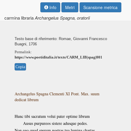
Info
Metri
Scansione metrica
carmina libraria
Archangelus Spagna, oratorii
Testo base di riferimento: Romae, Giovanni Francesco
Buagni, 1706
Permalink:
https://www.poetiditalia.it/texts/CARM_LIB|spag|001
Copia
Archangelus Spagna Clementi XI Pont. Max. suum
dedicat librum
Hunc tibi sacratum volui pater optime librum
Ausus purpureos sistere adusque pedes.
Non ego quod sperem nostras tua lumina chartas