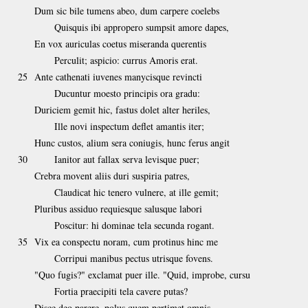
Dum sic bile tumens abeo, dum carpere coelebs
Quisquis ibi appropero sumpsit amore dapes,
En vox auriculas coetus miseranda querentis
Perculit; aspicio: currus Amoris erat.
25
Ante cathenati iuvenes manycisque revincti
Ducuntur moesto principis ora gradu:
Duriciem gemit hic, fastus dolet alter heriles,
Ille novi inspectum deflet amantis iter;
Hunc custos, alium sera coniugis, hunc ferus angit
30
Ianitor aut fallax serva levisque puer;
Crebra movent aliis duri suspiria patres,
Claudicat hic tenero vulnere, at ille gemit;
Pluribus assiduo requiesque salusque labori
Poscitur: hi dominae tela secunda rogant.
35
Vix ea conspectu noram, cum protinus hinc me
Corripui manibus pectus utrisque fovens.
"Quo fugis?" exclamat puer ille. "Quid, improbe, cursu
Fortia praecipiti tela cavere putas?
Disce deo parere, polus quem pertimet omnis,