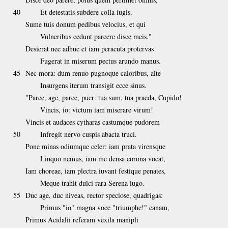
40
Et detestatis subdere colla iugis.
Sume tuis donum pedibus velocius, et qui
Vulneribus cedunt parcere disce meis."
Desierat nec adhuc et iam peracuta protervas
Fugerat in miserum pectus arundo manus.
45
Nec mora: dum renuo pugnoque caloribus, alte
Insurgens iterum transigit ecce sinus.
"Parce, age, parce, puer: tua sum, tua praeda, Cupido!
Vincis, io: victum iam miserare virum!
Vincis et audaces cytharas castumque pudorem
50
Infregit nervo cuspis abacta truci.
Pone minas odiumque celer: iam prata virensque
Linquo nemus, iam me densa corona vocat,
Iam choreae, iam plectra iuvant festique penates,
Meque trahit dulci rara Serena iugo.
55
Duc age, duc niveas, rector speciose, quadrigas:
Primus "io" magna voce "triumphe!" canam,
Primus Acidalii referam vexila manipli