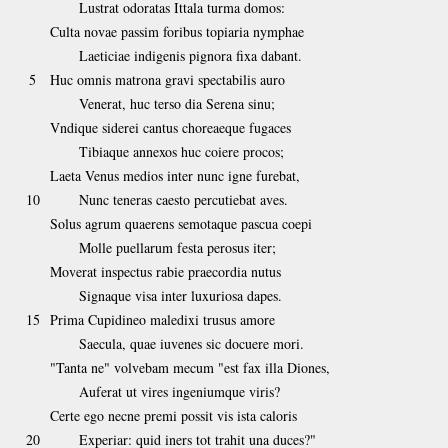
Lustrat odoratas Ittala turma domos:
Culta novae passim foribus topiaria nymphae
Laeticiae indigenis pignora fixa dabant.
5
Huc omnis matrona gravi spectabilis auro
Venerat, huc terso dia Serena sinu;
Vndique siderei cantus choreaeque fugaces
Tibiaque annexos huc coiere procos;
Laeta Venus medios inter nunc igne furebat,
10
Nunc teneras caesto percutiebat aves.
Solus agrum quaerens semotaque pascua coepi
Molle puellarum festa perosus iter;
Moverat inspectus rabie praecordia nutus
Signaque visa inter luxuriosa dapes.
15
Prima Cupidineo maledixi trusus amore
Saecula, quae iuvenes sic docuere mori.
"Tanta ne" volvebam mecum "est fax illa Diones,
Auferat ut vires ingeniumque viris?
Certe ego necne premi possit vis ista caloris
20
Experiar: quid iners tot trahit una duces?"