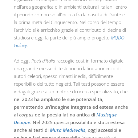
nell’area geografica o in ambienti culturali italiani, entro
il periodo compreso all’incirca fra la nascita di Dante e
la prima metà del Cinquecento. Nel corso del tempo
l’archivio si è arricchito grazie al contributo di decine di
studiosi e oggi fa parte del più ampio progetto
MQDQ
Galaxy
.
Ad oggi,
Poeti d’Italia
raccoglie così, in formato digitale,
una grande messe di testi poetici latini, anonimi o di
autori celebri, spesso rimasti inediti, difficilmente
reperibili o del tutto negletti. Tali testi possono essere
indagati grazie a un motore di ricerca specializzato, che
nel 2023 ha ampliato le sue potenzialità,
permettendo un’indagine integrata ed estesa anche
al
corpus
della poesia latina antica di
Musisque
Deoque
. Nel 2025 questa possibilità è stata estesa
anche ai testi di
Musa Medievalis
, oggi accessibile
online e facilmente ricercabile.
Viene con ciò ad