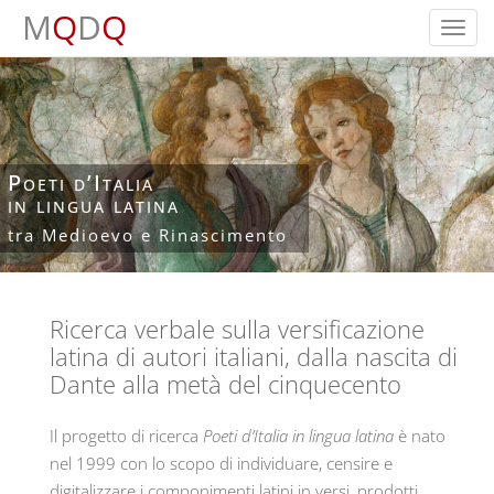
M
Q
D
Q
Toggl
navig
Poeti d’Italia
in lingua latina
tra Medioevo e Rinascimento
Ricerca verbale sulla versificazione
latina di autori italiani, dalla nascita di
Dante alla metà del cinquecento
Il progetto di ricerca
Poeti d’Italia in lingua latina
è nato
nel 1999 con lo scopo di individuare, censire e
digitalizzare i componimenti latini in versi, prodotti