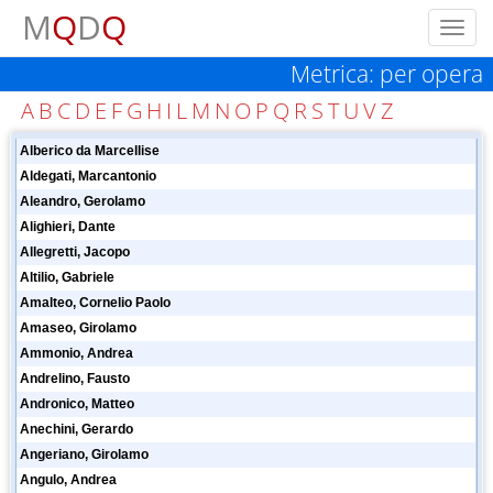
M
Q
D
Q
Toggl
navig
Metrica: per opera
A
B
C
D
E
F
G
H
I
L
M
N
O
P
Q
R
S
T
U
V
Z
Alberico da Marcellise
Aldegati, Marcantonio
Aleandro, Gerolamo
Alighieri, Dante
Allegretti, Jacopo
Altilio, Gabriele
Amalteo, Cornelio Paolo
Amaseo, Girolamo
Ammonio, Andrea
Andrelino, Fausto
Andronico, Matteo
Anechini, Gerardo
Angeriano, Girolamo
Angulo, Andrea