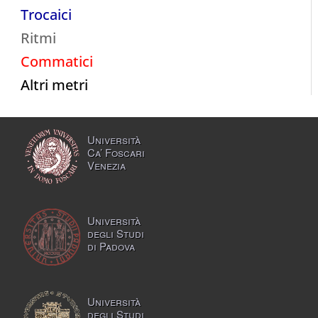
Trocaici
Ritmi
Commatici
Altri metri
Università
Ca’ Foscari
Venezia
Università
degli Studi
di Padova
Università
degli Studi