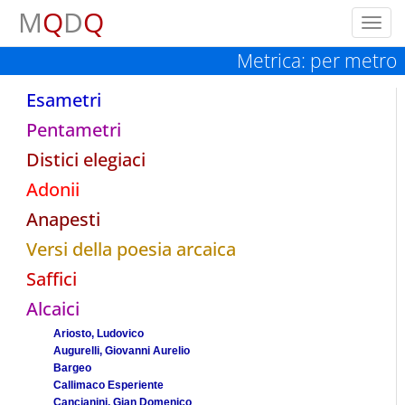
M
Q
D
Q
Toggl
navig
Metrica: per metro
Esametri
Pentametri
Distici elegiaci
Adonii
Anapesti
Versi della poesia arcaica
Saffici
Alcaici
Ariosto, Ludovico
Augurelli, Giovanni Aurelio
Bargeo
Callimaco Esperiente
Cancianini, Gian Domenico