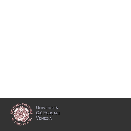
Università
Ca’ Foscari
Venezia