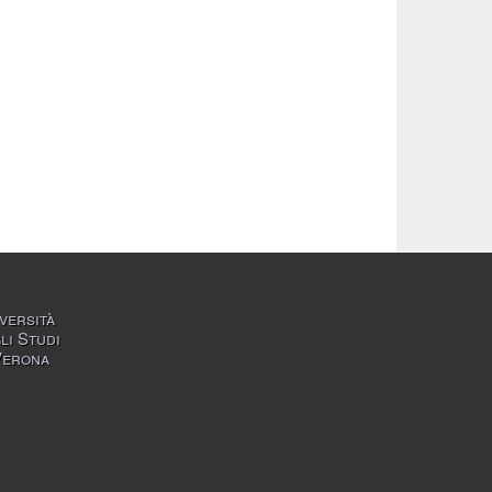
versità
li Studi
Verona