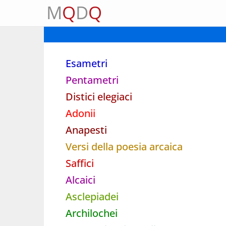
M
Q
D
Q
Esametri
Pentametri
Distici elegiaci
Adonii
Anapesti
Versi della poesia arcaica
Saffici
Alcaici
Asclepiadei
Archilochei