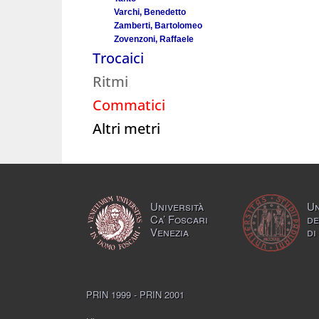
Varchi, Benedetto
Zamberti, Bartolomeo
Zovenzoni, Raffaele
Trocaici
Ritmi
Commatici
Altri metri
Università
Un
Ca’ Foscari
de
Venezia
di
PRIN 1999 - PRIN 2001