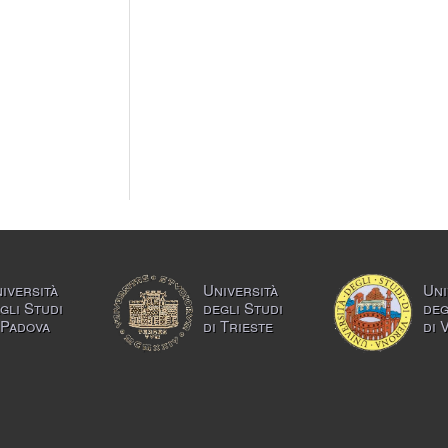
iversità
Università
Uni
gli Studi
degli Studi
deg
 Padova
di Trieste
di 