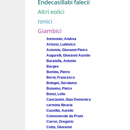
Endecasillabi falecii
Altri eolici
Ionici
Giambici
Ammonio, Andrea
Ariosto, Ludovico
Astemio, Giovanni Pietro
Augurelli, Giovanni Aurelio
Baratella, Antonio
Bargeo
Bembo, Pietro
Berni, Francesco
Bologni, Gerolamo
Bonomo, Pietro
Bonzi, Lelio
Cancianini, Gian Domenico
carmina libraria
Casellio, Aurelio
Convenevole da Prato
Correr, Gregorio
Cotta, Giovanni