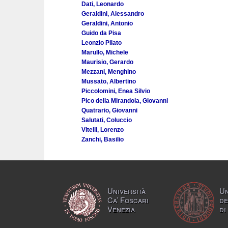
Dati, Leonardo
Geraldini, Alessandro
Geraldini, Antonio
Guido da Pisa
Leonzio Pilato
Marullo, Michele
Maurisio, Gerardo
Mezzani, Menghino
Mussato, Albertino
Piccolomini, Enea Silvio
Pico della Mirandola, Giovanni
Quatrario, Giovanni
Salutati, Coluccio
Vitelli, Lorenzo
Zanchi, Basilio
Università
Un
Ca’ Foscari
de
Venezia
di