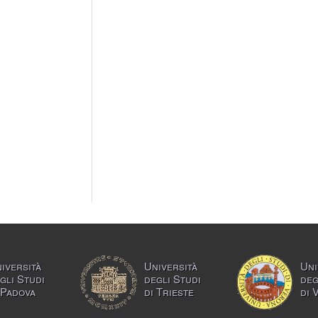
iversità
Università
Uni
gli Studi
degli Studi
deg
 Padova
di Trieste
di 