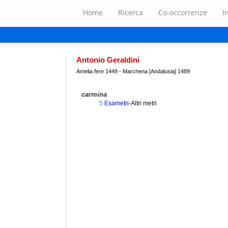
Home
Ricerca
Co-occorrenze
I
Antonio Geraldini
Amelia fere 1449 - Marchena [Andalusia] 1489
carmina
5
Esametri
-
Altri metri