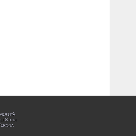
versità
li Studi
Verona