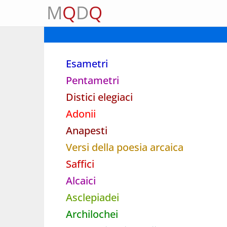
M
Q
D
Q
Esametri
Pentametri
Distici elegiaci
Adonii
Anapesti
Versi della poesia arcaica
Saffici
Alcaici
Asclepiadei
Archilochei