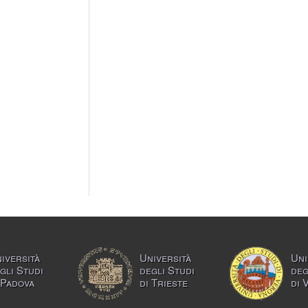
iversità
Università
Uni
gli Studi
degli Studi
deg
 Padova
di Trieste
di 