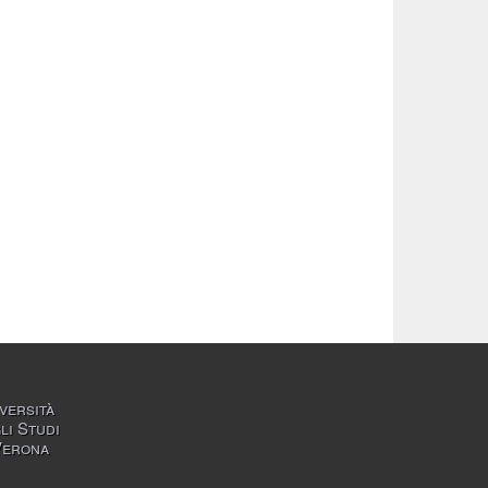
versità
li Studi
Verona