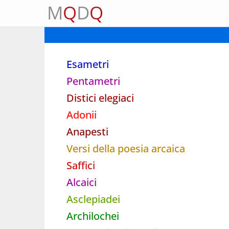
M
Q
D
Q
Esametri
Pentametri
Distici elegiaci
Adonii
Anapesti
Versi della poesia arcaica
Saffici
Alcaici
Asclepiadei
Archilochei