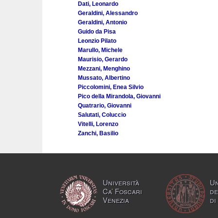
Dati, Leonardo
Geraldini, Alessandro
Geraldini, Antonio
Guido da Pisa
Leonzio Pilato
Marullo, Michele
Maurisio, Gerardo
Mezzani, Menghino
Mussato, Albertino
Piccolomini, Enea Silvio
Pico della Mirandola, Giovanni
Quatrario, Giovanni
Salutati, Coluccio
Vitelli, Lorenzo
Zanchi, Basilio
Università
Un
Ca’ Foscari
de
Venezia
di