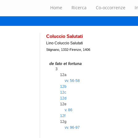
Home
Ricerca
Co-occorrenze
I
Coluccio Salutati
Lino Coluccio Salutati
Stignano, 1332-Firenze, 1406
de fato et fortuna
3
12a
vv. 56-58
12b
12c
12d
12e
v. 86
12f
12g
vv. 96-97